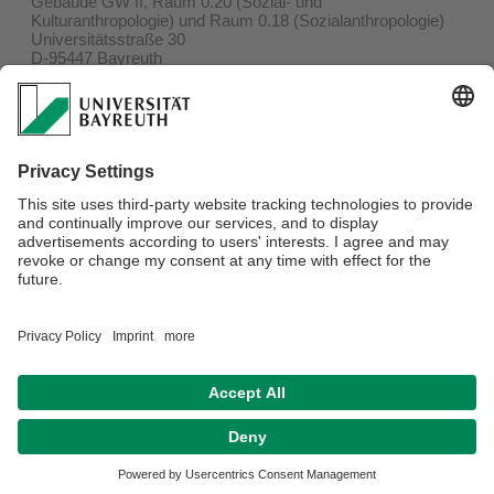
Gebäude GW II, Raum 0.20 (Sozial- und
Kulturanthropologie) und Raum 0.18 (Sozialanthropologie)
Universitätsstraße 30
D-95447 Bayreuth
Link zum Campusplan
Postanschrift
Universität Bayreuth
Fakultät für Kulturwissenschaften
Sozial- und Kulturanthropologie bzw. Sozialanthropologie
D-95440 Bayreuth
Verantwortlich für die Redaktion:
Nadja Bscherer
Datenschutzerklärung
Impressum
Hausordnung
Sitemap
Kontakt
Barrierefreiheitserklärung