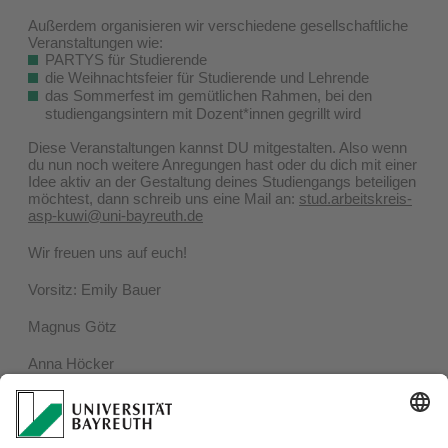
Außerdem organisieren wir verschiedene gesellschaftliche
Veranstaltungen wie:
PARTYS für Studierende
die Weihnachtsfeier für Studierende und Lehrende
das Sommerfest im gemütlichen Rahmen, bei den
studiengangsintern mit Dozent*innen gegrillt wird
Diese Veranstaltungen kannst DU mitgestalten. Also wenn
du nun noch weitere Anregungen hast oder du dich mit einer
Idee aktiv an der Gestaltung deines Studiengangs beteiligen
möchtest, dann schreib uns eine Mail an:
stud.arbeitskreis-
asp-kuwi@uni-bayreuth.de
Wir freuen uns auf euch!
Vorsitz: Emily Bauer
Magnus Götz
Anna Höcker
Radek Kawalek
Fynn Schäpperkötter