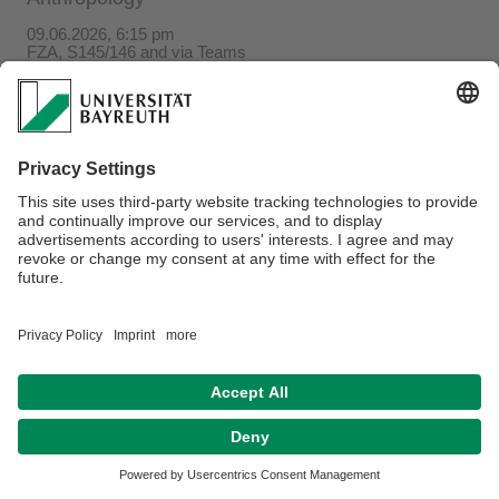
09.06.2026, 6:15 pm
FZA, S145/146 and via Teams
More information
Verantwortlich für die Redaktion:
Stefanie Scheer
Datenschutzerklärung
Impressum
Hausordnung
Sitemap
Kontakt
Barrierefreiheitserklärung