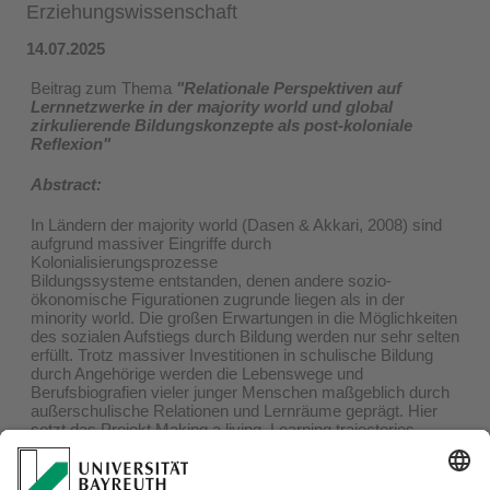
Erziehungswissenschaft
14.07.2025
Beitrag zum Thema
"Relationale Perspektiven auf
Lernnetzwerke in der majority world und global
zirkulierende Bildungskonzepte als post-koloniale
Reflexion"
Abstract:
In Ländern der majority world (Dasen & Akkari, 2008) sind
aufgrund massiver Eingriffe durch
Kolonialisierungsprozesse
Bildungssysteme entstanden, denen andere sozio-
ökonomische Figurationen zugrunde liegen als in der
minority world. Die großen Erwartungen in die Möglichkeiten
des sozialen Aufstiegs durch Bildung werden nur sehr selten
erfüllt. Trotz massiver Investitionen in schulische Bildung
durch Angehörige werden die Lebenswege und
Berufsbiografien vieler junger Menschen maßgeblich durch
außerschulische Relationen und Lernräume geprägt. Hier
setzt das Projekt Making a living. Learning trajectories
towards the ability to earn a livelihood an, innerhalb dessen
wir mithilfe von Fallstudien aus dem ländlichen Benin die
diversen Figurationen herausarbeiten, in denen junge