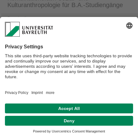
Kulturanthropologie für B.A.-Studiengänge
Beschreibung
Studiengänge in denen Sozial- und Kulturanthropologie als
Kombinationsfach studiert werden kann
Dokumente und Links zum Kobinationsfach
Ansprechpartner
Verantwortlich für die Redaktion:
Univ.Prof.Dr. Katharina Schramm
Datenschutzerklärung
Impressum
Hausordnung
Sitemap
Kontakt
Barrierefreiheitserklärung