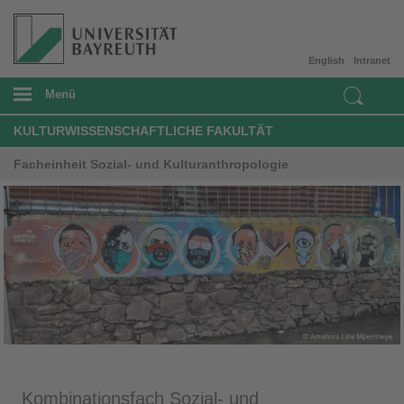
English
Intranet
Menü
KULTURWISSENSCHAFTLICHE FAKULTÄT
Facheinheit Sozial- und Kulturanthropologie
Kombinationsfach Sozial- und