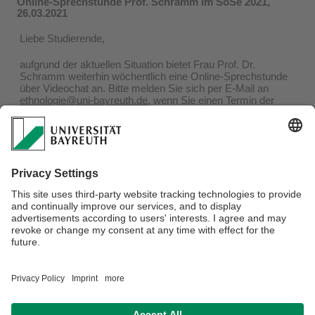
Online-Sprechstunde Prof. Schramm im SoSe 2021,
26.03.2021
Liebe Studierende,
aufgrund der aktuellen Situation bietet Frau Prof. Dr.
Schramm weiterhin wöchentlich eine Online-Sprechstunde
über Videochat an. Bitte melden Sie sich per E-Mail an
ethnologie@uni-bayreuth.de
, wenn Sie einen Termin der
Sprechstunde wahrnehmen möchten. Im Anschluss
erhalten Sie eine Besprechungseinladung mit Uhrzeit und
dem Link zum Videochat.
Termine:
Di, 08.30 - 09.30 Uhr
Do, 08.30 - 09.30 Uhr
Wollen Sie einen Termin der Sprechstunde gerne nur
telefonisch wahrnehmen, melden Sie sich bitte auch per E-
Mail an
ethnologie@uni-bayreuth.de
mit der Angabe, dass
Sie einen reinen Telefontermin möchten.