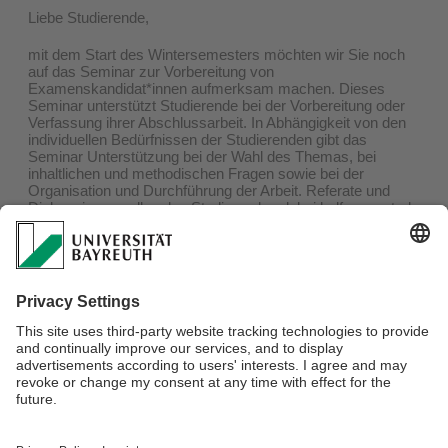
Liebe Studierende,
mit dem Start des Wintersemesters möchten wir Sie noch
auf das Seminar zur Vorbereitung von
Examenskandidat*innen aufmerksam machen. Dieses
Seminar unterstützt Studierende bei der Vorbereitung oder
Verfassung ihrer Abschlussarbeit. In Abhängigkeit von den
individuellen Bedürfnissen der Studierenden gibt das
Seminar Unterstützung bei der Wahl des Themas, bei
inhaltlichen und methodischen Fragen sowie bei der
Organisation und Durchführung der Arbeit. Referate und
Diskussionen sollen den Studierenden dabei helfen, zentrale
Elemente der Arbeit (Fragestellung, Ergebnisse etc.) zu
erarbeiten und gegebenenfalls zu präzisieren.
Geleitet wird das Seminar von Valerie Hänsch und Maria
Ketzmerick und die Einführungssitzung findet diesen
Donnerstag (05.11.2020) ab 12.15 Uhr via Zoom statt. Falls
Sie daran Interesse haben, registrieren Sie sich gerne auf
der
E-learning Plattform
. Wir freuen uns auf interessierte
Studierende!