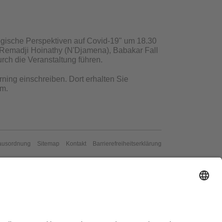
ogische Perspektiven auf Covid-19" um 18.30
Remadji Hoinathy (N'Djamena), Babakar Fall
rch die Veranstaltung führen.
rning einschreiben. Dort erhalten Sie
om.
ausordnung
Sitemap
Kontakt
Barrierefreiheitserklärung