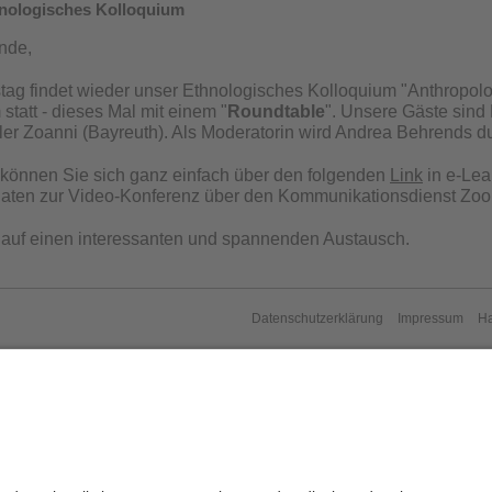
hnologisches Kolloquium
nde,
ag findet wieder unser Ethnologisches Kolloquium "Anthropol
statt - dieses Mal mit einem "
Roundtable
". Unsere Gäste sind
ler Zoanni (Bayreuth). Als Moderatorin wird Andrea Behrends du
können Sie sich ganz einfach über den folgenden
Link
in e-Lea
 Daten zur Video-Konferenz über den Kommunikationsdienst Zo
 auf einen interessanten und spannenden Austausch.
Datenschutzerklärung
Impressum
H