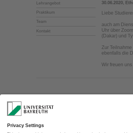
30.06.2020, Et
Lehrangebot
Praktikum
Liebe Studiere
Team
auch am Dienst
Uhr über Zoom 
Kontakt
(Dakar) und Ty
Zur Teilnahme 
ebenfalls die
Wir freuen uns